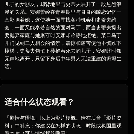
儿子的女朋友，却背地里与史蒂夫展开了一段热烈浪
漫的关系。安娜曾经在青春期里与哥哥的畸恋记忆一
直影响着她，这使她一面寻找各种机会和史蒂夫约
会，一面又能泰若自然的面对马丁，而当史蒂夫提出
要抛弃家庭与她厮守时安娜却冷静地拒绝。某日马丁
开门见到二人相会的情景，震惊和痛苦使他不慎跌下
楼梯，史蒂夫匆忙下楼抱着死去的儿子，安娜此时却
无声地离开，只留下身后中年男人无法重建的坍塌生
活。
适合什么状态观看？
「剧情与语境」以上为影片梗概。请在后台「影片资
料」中补充：你建议在怎样的状态、时段或氛围里观
看本片（可与情绪标签呼应）。