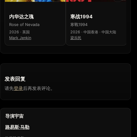
内华达之瑰
寒战1994
少
Rose of Nevada
寒戰1994
少
2026 · 英国
2026 · 中国香港 · 中国大陆
20
Mark Jenkin
梁乐民
濑
发表回复
请先
登录
后再发表评论。
导演宇宙
路易斯·马勒