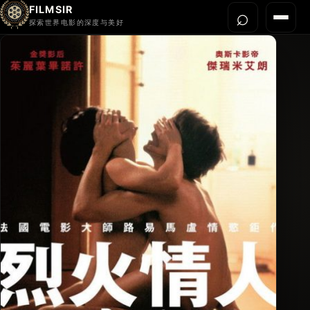
FILMSIR
⌕
打开搜
菜单
探索世界电影的深度与美好
首页
今晚看什么
世界电影节
导演宇宙
影片库
影评与解读
关于我们