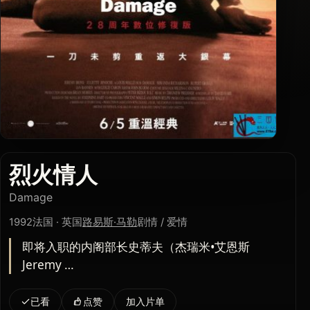
烈火情人
Damage
1992
法国 · 英国
路易斯·马勒
剧情 / 爱情
即将入职的内阁部长史蒂夫（杰瑞米•艾恩斯
Jeremy …
已看
点赞
加入片单