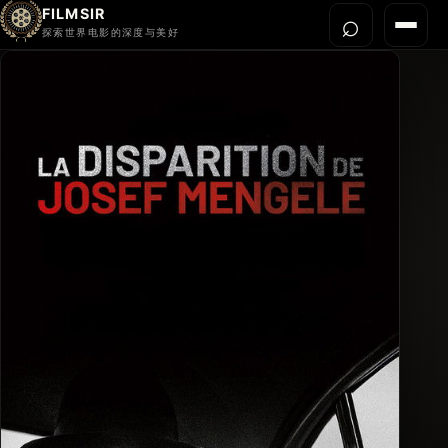
FILMSIR
⌕
打开搜
菜单
探索世界电影的深度与美好
首页
今晚看什么
世界电影节
导演宇宙
影片库
影评与解读
关于我们