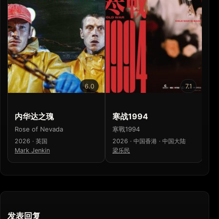
6.0
7.1
内华达之瑰
寒战1994
少
Rose of Nevada
寒戰1994
少
2026 · 英国
2026 · 中国香港 · 中国大陆
20
Mark Jenkin
梁乐民
濑
发表回复