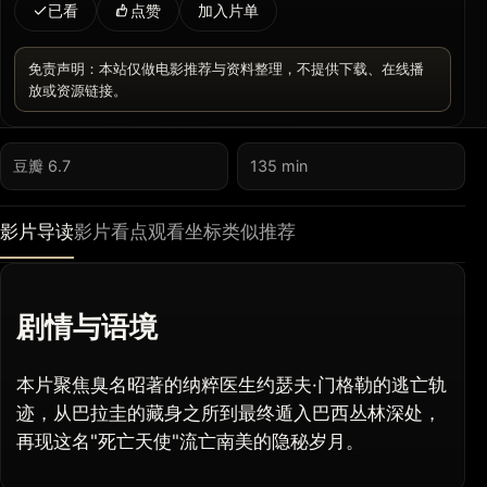
已看
点赞
加入片单
免责声明：本站仅做电影推荐与资料整理，不提供下载、在线播
放或资源链接。
豆瓣 6.7
135 min
影片导读
影片看点
观看坐标
类似推荐
剧情与语境
本片聚焦臭名昭著的纳粹医生约瑟夫·门格勒的逃亡轨
迹，从巴拉圭的藏身之所到最终遁入巴西丛林深处，
再现这名"死亡天使"流亡南美的隐秘岁月。