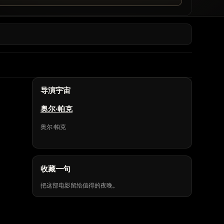
导演宇宙
奥尔·帕克
奥尔·帕克
收藏一句
把这部电影留给值得的夜晚。