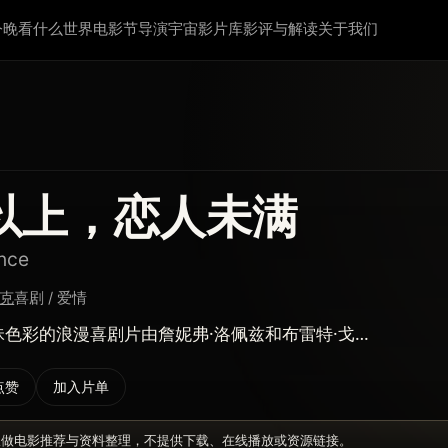
今晚看什么
世界电影节
导演宇宙
影片库
影评与解读
关于我们
以上，恋人未满
nce
帕克
喜剧 / 爱情
色彩的浪漫喜剧片由詹妮弗·洛佩兹和布雷特·戈…
点赞
加入片单
仅做电影推荐与资料整理，不提供下载、在线播放或资源链接。