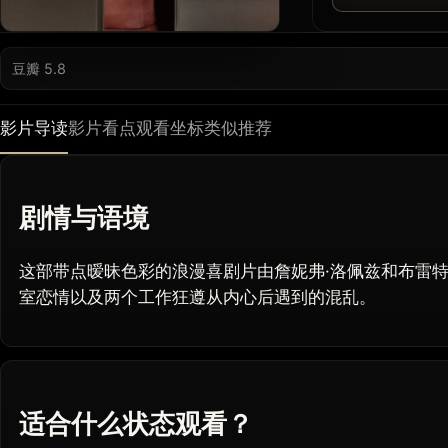
豆瓣 5.8
影片导读
影片看点
观看坐标
类似推荐
剧情与语境
这部带点暧昧色彩的浪漫喜剧片由詹妮弗·洛佩兹和布雷特
室恋情以及两个工作狂遵从内心后遇到的混乱。
适合什么状态观看？