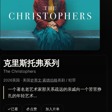
克里斯托弗系列
The Christophers
2026
英国 · 美国
史蒂文·索德伯格
喜剧 / 犯罪
一个著名老艺术家那关系疏远的亲戚向一个苦苦挣
扎的年轻艺术…
已看
点赞
加入片单