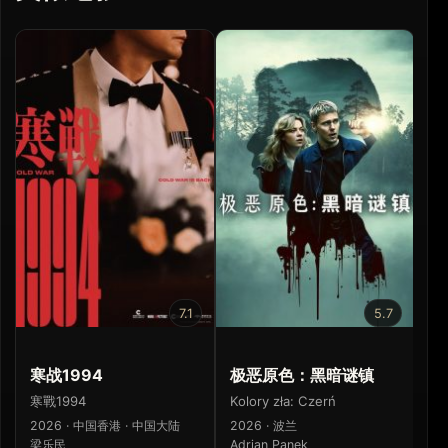
7.1
5.7
寒战1994
极恶原色：黑暗谜镇
末
寒戰1994
Kolory zła: Czerń
คน
2026 · 中国香港 · 中国大陆
2026 · 波兰
20
梁乐民
Adrian Panek
สุร