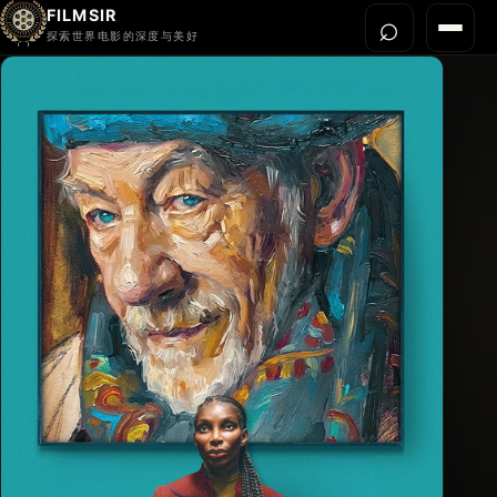
FILMSIR
⌕
打开搜
菜单
探索世界电影的深度与美好
首页
今晚看什么
世界电影节
导演宇宙
影片库
影评与解读
关于我们