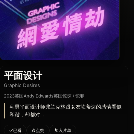
平面设计
Graphic Desires
2023
英国
Andy Edwards
英国
惊悚 / 犯罪
宅男平面设计师弗兰克林跟女友坎蒂达的感情看似
和谐，却都对…
已看
点赞
加入片单