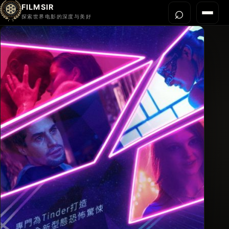
FILMSIR
⌕
打开搜
菜单
探索世界电影的深度与美好
首页
今晚看什么
世界电影节
导演宇宙
影片库
影评与解读
关于我们