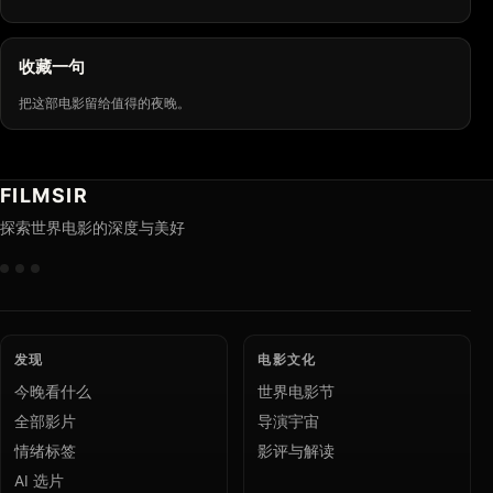
收藏一句
把这部电影留给值得的夜晚。
FILMSIR
探索世界电影的深度与美好
发现
电影文化
今晚看什么
世界电影节
全部影片
导演宇宙
情绪标签
影评与解读
AI 选片