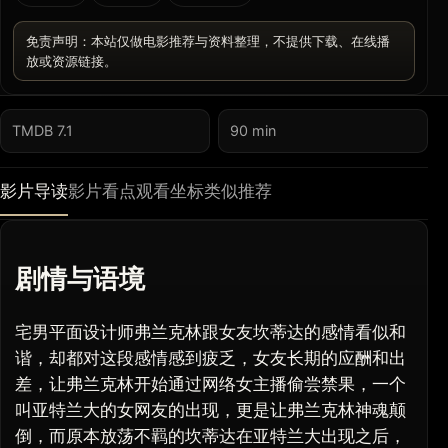
免责声明：本站仅做电影推荐与资料整理，不提供下载、在线播
放或资源链接。
TMDB 7.1
90 min
影片导读
影片看点
观看坐标
类似推荐
剧情与语境
宅男平面设计师弗兰克林跟女友坎蒂达的感情看似和
谐，却都对这段感情感到疲乏，女友长期的应酬和出
差，让弗兰克林开始通过网络女主播偷尝禁果，一个
叫亚特兰大的女网友的出现，更是让弗兰克林神魂颠
倒，而原本放荡不羁的坎蒂达在亚特兰大出现之后，