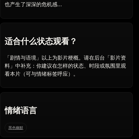
也产生了深深的危机感...
适合什么状态观看？
「剧情与语境」以上为影片梗概。请在后台「影片资
料」中补充：你建议在怎样的状态、时段或氛围里观
看本片（可与情绪标签呼应）。
情绪语言
黑色幽默