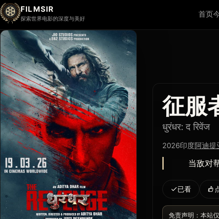
FILMSIR
首页
探索世界电影的深度与美好
征服
धुरंधर: द रिवेंज
2026
印度
阿迪提
当敌对帮派
已看
免责声明：本站