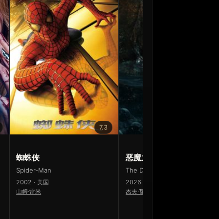
7.3
6.8
蜘蛛侠
恶魔之口
Spider-Man
The Devil's Mouth
2002 · 美国
2026 · 美国
山姆·雷米
杰夫·瓦德洛