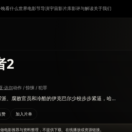
今晚看什么
世界电影节
导演宇宙
影片库
影评与解读
关于我们
者2
亚·达尔
动作 / 惊悚 / 犯罪
、腐败官员和冷酷的伊克巴尔少校步步紧逼，哈…
点赞
加入片单
仅做电影推荐与资料整理，不提供下载、在线播放或资源链接。