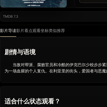
TMDB 7.3
影片导读
影片看点
观看坐标
类似推荐
剧情与语境
当敌对帮派、腐败官员和冷酷的伊克巴尔少校步步紧逼
为一场血腥的个人复仇。在利亚里的街头，爱国者与恶魔
适合什么状态观看？