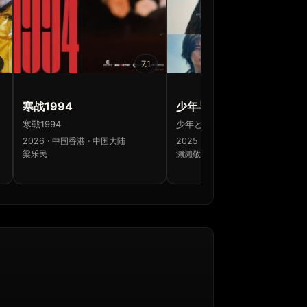
7.1
6.5
寒战1994
少年与犬
寒戰1994
少年と犬
2026 · 中国香港 · 中国大陆
2025 · 日本
梁乐民
濑濑敬久