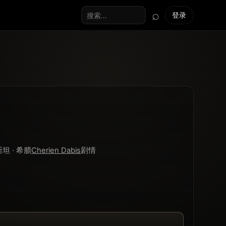
⌕
登录
搜索全站
斯坦 · 希腊
Cherien Dabis
剧情