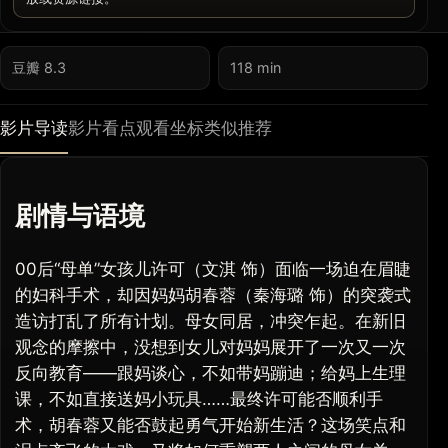
豆瓣 8.3
118 min
影片导读
影片看点
观看坐标
类似推荐
剧情与语境
00后“母单”女孩儿许可（文淇 饰）面临一场迫在眉睫
的妇科手术，却因妈妈胡春蓉（秦海璐 饰）的突袭式
造访打乱了所有计划。母女同居，冲突乍起。在新旧
观念的摩擦中，没想到女儿对妈妈展开了一次又一次
反向教育——跟妈谈心，不如带妈蹦迪；给妈上生理
课，不如直接送妈小玩具……最终许可能否顺利手
术，胡春蓉又能否鼓起勇气开始新生活？这场笑点和