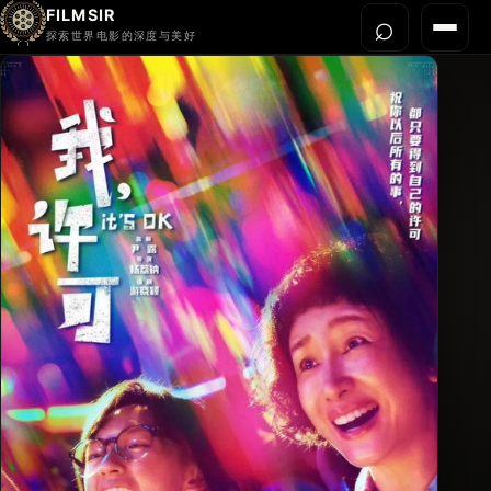
FILMSIR
⌕
打开搜
菜单
探索世界电影的深度与美好
首页
今晚看什么
世界电影节
导演宇宙
影片库
影评与解读
关于我们