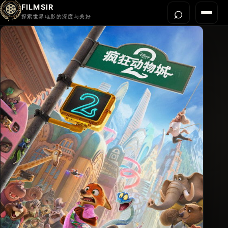
FILMSIR
⌕
打开搜
菜单
探索世界电影的深度与美好
首页
今晚看什么
世界电影节
导演宇宙
影片库
影评与解读
关于我们