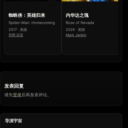
蜘蛛侠：英雄归来
内华达之瑰
Sp
H
Spider-Man: Homecoming
Rose of Nevada
20
2017 · 美国
2026 · 英国
乔
乔恩·沃茨
Mark Jenkin
发表回复
请先
登录
后再发表评论。
导演宇宙