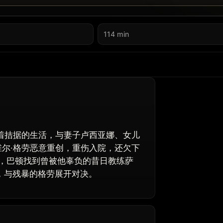
114 min
着拮据的生活，与妻子卢西亚娜、女儿
尔·格劳恶意重创，重伤入院，还欠下
，巴顿找到曾被他辜负的昔日教练萨
笼，与残暴的格劳展开对决。