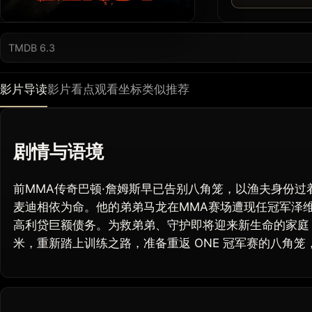
TMDB 6.3
影片导读
影片看点
观看坐标
类似推荐
剧情与语境
前MMA传奇巴顿·詹姆斯早已告别八角笼，以渔夫身份过
麦迪相依为命。他的弟弟马龙在MMA赛场遭现任冠军泽维
高利贷巨额债务。为救弟弟、守护即将迎来新生命的家庭
米，重新踏上训练之路，准备重返 ONE 冠军赛的八角