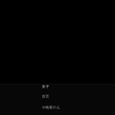
一章 猗窩座再来
克雷格·吉勒斯佩
2025 · 日本
外崎春雄
关于
首页
今晚看什么