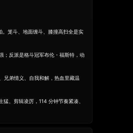
打实拍。笼斗、地面缠斗、膝撞高扫全是实
强；反派是格斗冠军布伦・福斯特，动
、兄弟情义、自我和解，热血里藏温
生猛、剪辑凌厉，114 分钟节奏紧凑、