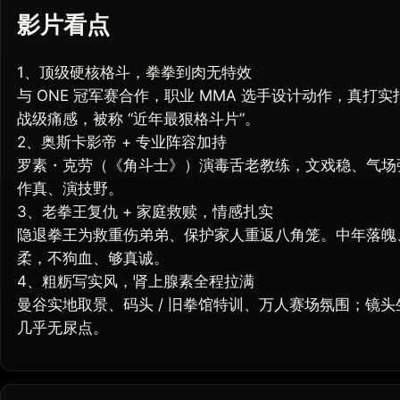
影片看点
1、顶级硬核格斗，拳拳到肉无特效
与 ONE 冠军赛合作，职业 MMA 选手设计动作，真
战级痛感，被称 “近年最狠格斗片”。
2、奥斯卡影帝 + 专业阵容加持
罗素・克劳（《角斗士》）演毒舌老教练，文戏稳、气场
作真、演技野。
3、老拳王复仇 + 家庭救赎，情感扎实
隐退拳王为救重伤弟弟、保护家人重返八角笼。中年落魄
柔，不狗血、够真诚。
4、粗粝写实风，肾上腺素全程拉满
曼谷实地取景、码头 / 旧拳馆特训、万人赛场氛围；镜头
几乎无尿点。