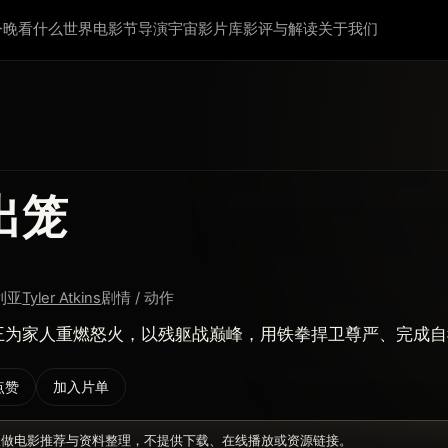
今晚看什么
世界电影节
导演宇宙
影片库
影评与解读
关于我们
出笼
利亚
Tyler Atkins
剧情 / 动作
王为家人重燃怒火，以残躯战巅峰，用铁拳捍卫尊严、完成自
点赞
加入片单
仅做电影推荐与资料整理，不提供下载、在线播放或资源链接。