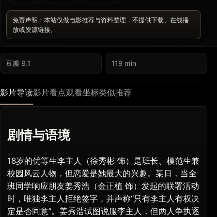
免责声明：本站仅做电影推荐与资料整理，不提供下载、在线播
放或资源链接。
豆瓣 9.1
119 min
影片导读
影片看点
观看坐标
类似推荐
剧情与语境
18岁的优等生‌李主人（徐秀彬 饰）是班长、模范生兼
校园风云人物，但恋爱是她最大的兴趣。某日，当全
班同学响应朋友‌姜秀浩（金正植‌ 饰）发起的联署活动
时，唯独‌李主人拒绝签字，并声称“只有李主人有权决
定是否同意”。‌姜秀浩试图说服‌李主人，但两人争执逐