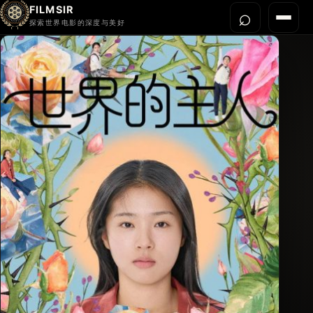
FILMSIR
⌕
打开搜
菜单
探索世界电影的深度与美好
首页
今晚看什么
世界电影节
导演宇宙
影片库
影评与解读
关于我们