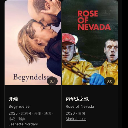
6.7
6.0
开端
内华达之瑰
寒
Begyndelser
Rose of Nevada
寒
2025 · 比利时 · 丹麦 · 法国 ·
2026 · 英国
20
冰岛 · 瑞典
Mark Jenkin
梁
Jeanette Nordahl