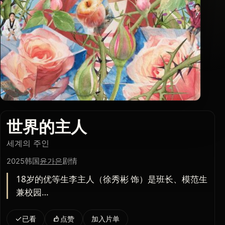
世界的主人
세계의 주인
2025
韩国
윤가은
剧情
18岁的优等生‌李主人（徐秀彬 饰）是班长、模范生
兼校园…
已看
点赞
加入片单