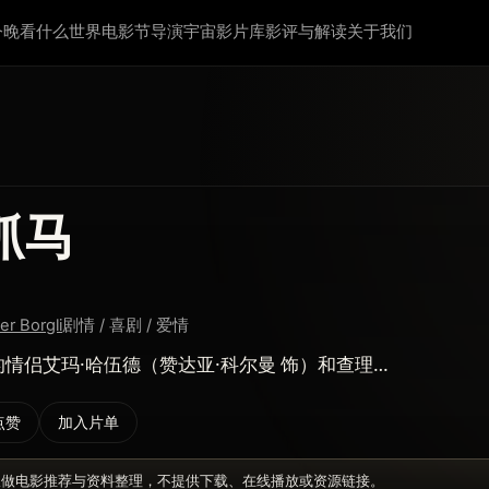
今晚看什么
世界电影节
导演宇宙
影片库
影评与解读
关于我们
抓马
fer Borgli
剧情 / 喜剧 / 爱情
情侣艾玛·哈伍德（赞达亚·科尔曼 饰）和查理…
点赞
加入片单
仅做电影推荐与资料整理，不提供下载、在线播放或资源链接。