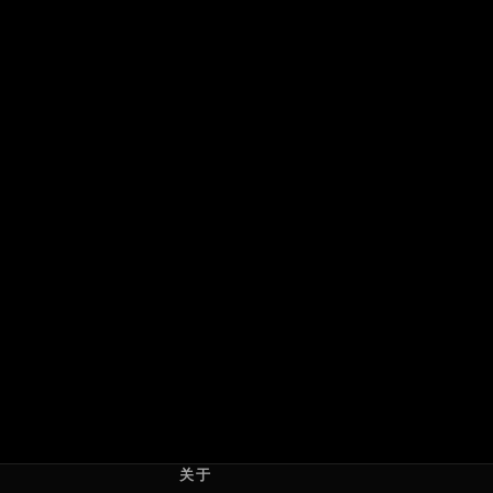
6.5
7.5
互爱女孩
心跳为你停：直到永远
Girls Like Girls
Heartstopper Forever
2026 · 美国 · 加拿大
2026 · 英国
海莉·清子
沃什·威斯特摩兰
关于