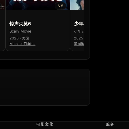
6.5
6.5
惊声尖笑6
少年与犬
Scary Movie
少年と犬
2026 · 美国
2025 · 日本
Michael Tiddes
濑濑敬久
电影文化
服务