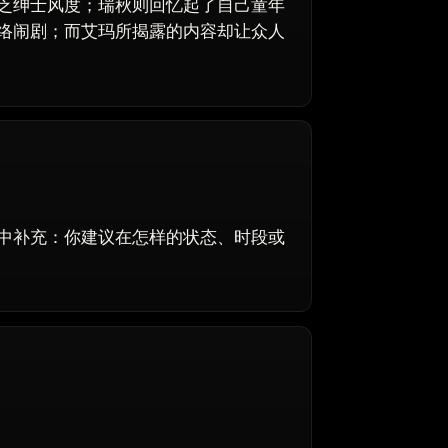
乏绅士风度；瑞秋则回忆起了自己童年
络闹剧；而艾玛所揭露的内容却让众人
中补充：你建议在怎样的状态、时段或