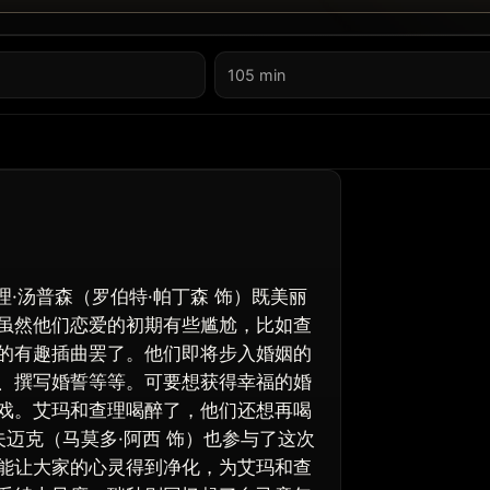
105 min
理·汤普森（罗伯特·帕丁森 饰）既美丽
虽然他们恋爱的初期有些尴尬，比如查
的有趣插曲罢了。他们即将步入婚姻的
、撰写婚誓等等。可要想获得幸福的婚
戏。艾玛和查理喝醉了，他们还想再喝
夫迈克（马莫多·阿西 饰）也参与了这次
能让大家的心灵得到净化，为艾玛和查