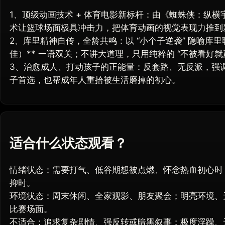
1、顶级动画技术 + 体育电影新标杆：由《蜘蛛侠：纵横
术让篮球场面极具冲击力，把体育动画的视觉表现力推到
2、库里精神自传，全龄共鸣：以 “小个子逆袭” 隐喻库里
佳）** 一语双关；不讲大道理，只用纯粹的 “不被看好就
3、治愈成人、打动孩子的正能量：反套路、无反派，强
子首选，也帮成年人重拾被生活磨掉的初心。
适合什么状态观看？
情绪状态：需要打气、低谷期想被点燃、怀念热血初心时
抑时。
环境状态：周末休闲、全家观影、朋友聚会；明亮环境、无需
比赛场面。
不适合：追求复杂剧情、强反转或暗黑叙事；极度浮躁、