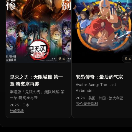
8.4
9.4
鬼灭之刃：无限城篇 第一
安昂传奇：最后的气宗
章 猗窝座再袭
Avatar Aang: The Last
Airbender
劇場版「鬼滅の刃」無限城編 第
一章 猗窩座再来
2026 · 美国 · 韩国 · 澳大利亚
劳伦·蒙哥马利
2025 · 日本
外崎春雄