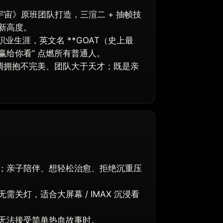
宇宙》原班团队打造，三渲二 + 抽帧技
新高度。
职业生涯，英文名 **GOAT（史上最
赢给你看” 点燃所有普通人。
调拥抱不完美、团队大于天才；既是亲
；亲子陪伴、想轻松治愈、拒绝沉重压
关灯，适合大屏幕 / IMAX 沉浸看
无法接受简单热血故事时。