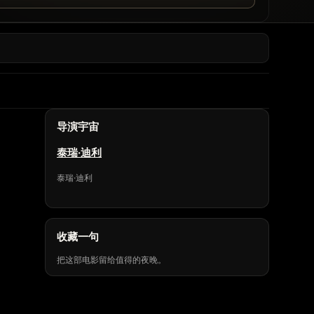
导演宇宙
泰瑞·迪利
泰瑞·迪利
收藏一句
把这部电影留给值得的夜晚。