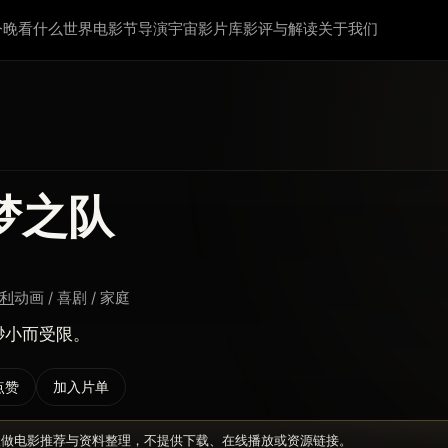
今晚看什么
世界电影节
导演宇宙
影片库
影评与解读
关于我们
梦之队
迪利
动画 / 喜剧 / 家庭
渺小而受限。
点赞
加入片单
仅做电影推荐与资料整理，不提供下载、在线播放或资源链接。