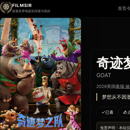
FILMSIR
首页
探索世界电影的深度与美好
奇迹
GOAT
2026
美国
泰瑞·
梦想从不因
已看
免责声明：本站