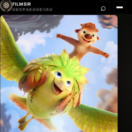
FILMSIR
⌕
打开搜
菜单
探索世界电影的深度与美好
首页
今晚看什么
世界电影节
导演宇宙
影片库
影评与解读
关于我们