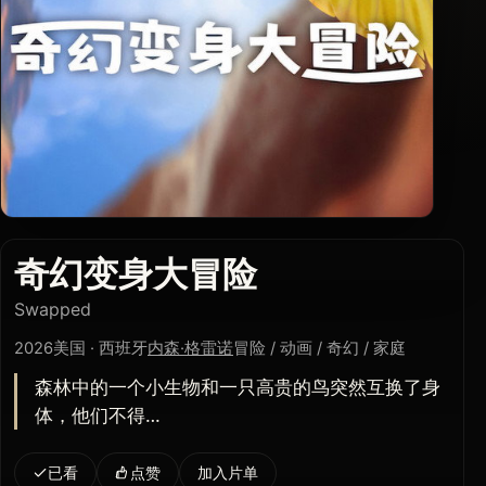
奇幻变身大冒险
Swapped
2026
美国 · 西班牙
内森·格雷诺
冒险 / 动画 / 奇幻 / 家庭
森林中的一个小生物和一只高贵的鸟突然互换了身
体，他们不得…
已看
点赞
加入片单