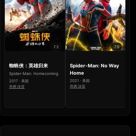
7.3
7.9
蜘蛛侠：英雄归来
Spider-Man: No Way
鬼
Home
一
Spider-Man: Homecoming
2021 · 美国
劇
2017 · 美国
乔恩·沃茨
第
乔恩·沃茨
20
外