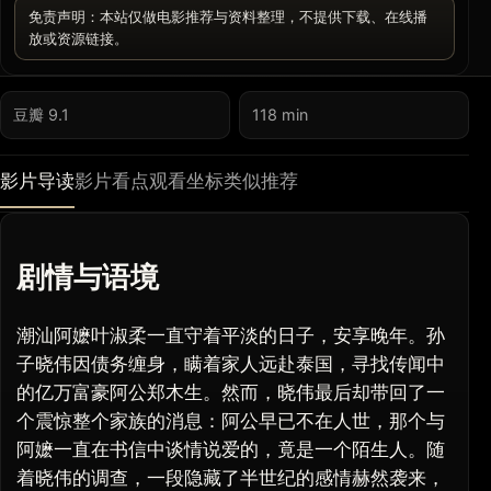
免责声明：本站仅做电影推荐与资料整理，不提供下载、在线播
放或资源链接。
豆瓣 9.1
118 min
影片导读
影片看点
观看坐标
类似推荐
剧情与语境
潮汕阿嬷叶淑柔一直守着平淡的日子，安享晚年。孙
子晓伟因债务缠身，瞒着家人远赴泰国，寻找传闻中
的亿万富豪阿公郑木生。然而，晓伟最后却带回了一
个震惊整个家族的消息：阿公早已不在人世，那个与
阿嬷一直在书信中谈情说爱的，竟是一个陌生人。随
着晓伟的调查，一段隐藏了半世纪的感情赫然袭来，