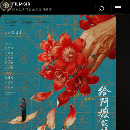
FILMSIR
⌕
打开搜
菜单
探索世界电影的深度与美好
首页
今晚看什么
世界电影节
导演宇宙
影片库
影评与解读
关于我们