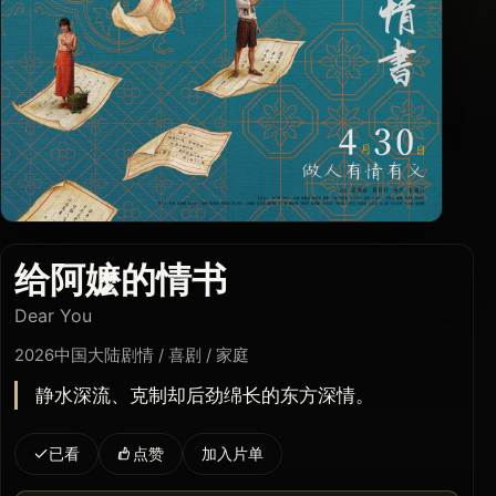
给阿嬷的情书
Dear You
2026
中国大陆
剧情 / 喜剧 / 家庭
静水深流、克制却后劲绵长的东方深情。
已看
点赞
加入片单