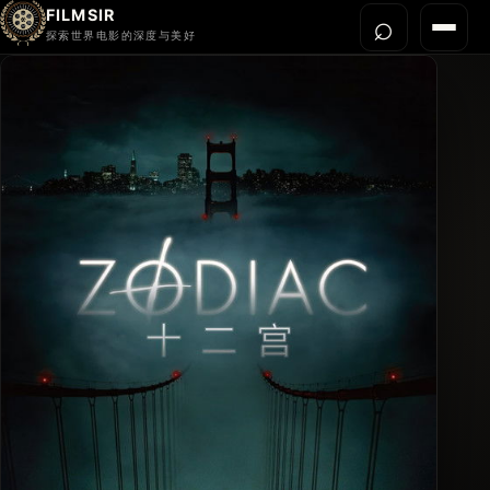
FILMSIR
⌕
打开搜
菜单
探索世界电影的深度与美好
首页
今晚看什么
世界电影节
导演宇宙
影片库
影评与解读
关于我们