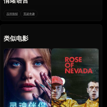
情绪语言
压抑致郁
荒诞奇趣
类似电影