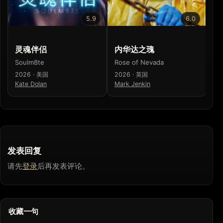
5.9
6.0
灵魂伴侣
内华达之瑰
恶
Soulm8te
Rose of Nevada
Th
2026 · 美国
2026 · 英国
20
Kate Dolan
Mark Jenkin
杰
发表回复
请先
登录
后再发表评论。
收藏一句