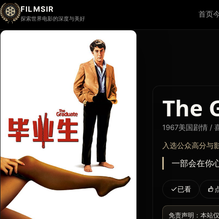
FILMSIR
首页
探索世界电影的深度与美好
The 
1967
美国
剧情 / 
入选公众高分与
一部会在你心里
已看
免责声明：本站