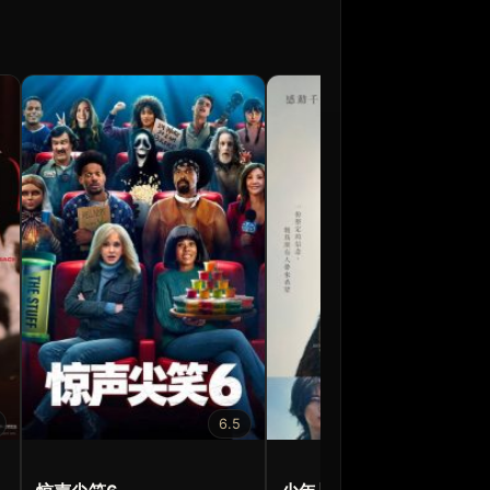
6.5
6.5