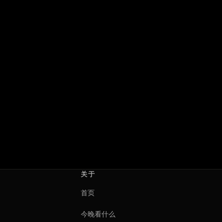
互爱女孩
心跳为你停：直到永远
Girls Like Girls
Heartstopper Forever
2026 · 美国 · 加拿大
2026 · 英国
海莉·清子
沃什·威斯特摩兰
关于
首页
今晚看什么