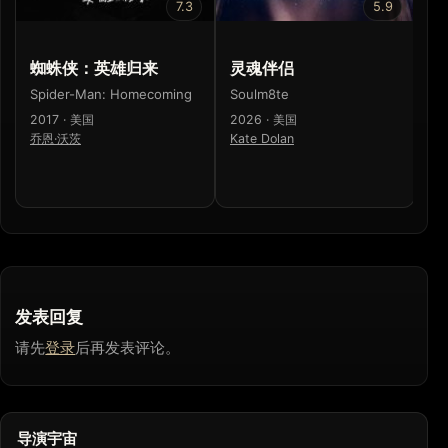
7.3
5.9
蜘蛛侠：英雄归来
灵魂伴侣
蜘
Spider-Man: Homecoming
Soulm8te
Sp
2017 · 美国
2026 · 美国
20
乔恩·沃茨
Kate Dolan
山
发表回复
请先
登录
后再发表评论。
导演宇宙