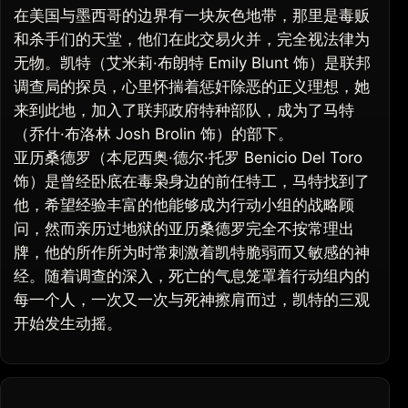
在美国与墨西哥的边界有一块灰色地带，那里是毒贩
和杀手们的天堂，他们在此交易火并，完全视法律为
无物。凯特（艾米莉·布朗特 Emily Blunt 饰）是联邦
调查局的探员，心里怀揣着惩奸除恶的正义理想，她
来到此地，加入了联邦政府特种部队，成为了马特
（乔什·布洛林 Josh Brolin 饰）的部下。
亚历桑德罗（本尼西奥·德尔·托罗 Benicio Del Toro
饰）是曾经卧底在毒枭身边的前任特工，马特找到了
他，希望经验丰富的他能够成为行动小组的战略顾
问，然而亲历过地狱的亚历桑德罗完全不按常理出
牌，他的所作所为时常刺激着凯特脆弱而又敏感的神
经。随着调查的深入，死亡的气息笼罩着行动组内的
每一个人，一次又一次与死神擦肩而过，凯特的三观
开始发生动摇。