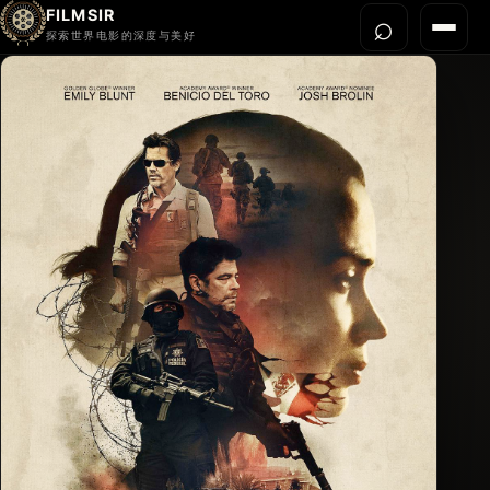
FILMSIR
⌕
打开搜
菜单
探索世界电影的深度与美好
首页
今晚看什么
世界电影节
导演宇宙
影片库
影评与解读
关于我们