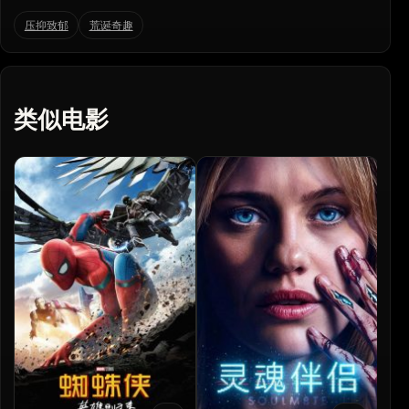
压抑致郁
荒诞奇趣
类似电影