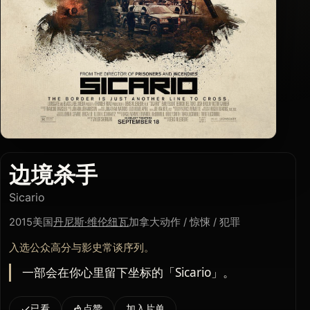
边境杀手
Sicario
2015
美国
丹尼斯·维伦纽瓦
加拿大
动作 / 惊悚 / 犯罪
入选公众高分与影史常谈序列。
一部会在你心里留下坐标的「Sicario」。
已看
点赞
加入片单