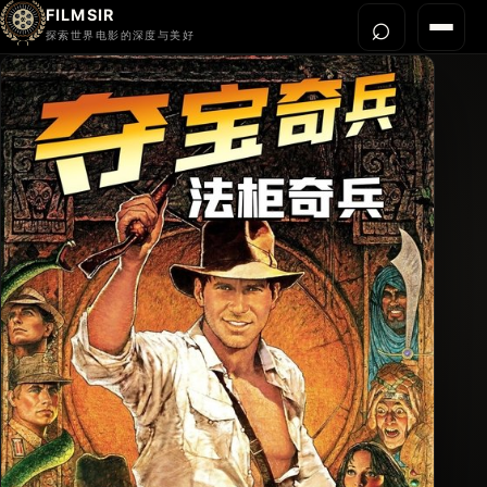
FILMSIR
⌕
打开搜
菜单
探索世界电影的深度与美好
首页
今晚看什么
世界电影节
导演宇宙
影片库
影评与解读
关于我们