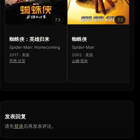
7.3
7.3
蜘蛛侠：英雄归来
蜘蛛侠
Sp
H
Spider-Man: Homecoming
Spider-Man
20
2017 · 美国
2002 · 美国
乔
乔恩·沃茨
山姆·雷米
发表回复
请先
登录
后再发表评论。