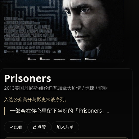
Prisoners
2013
美国
丹尼斯·维伦纽瓦
加拿大
剧情 / 惊悚 / 犯罪
入选公众高分与影史常谈序列。
一部会在你心里留下坐标的「Prisoners」。
已看
点赞
加入片单