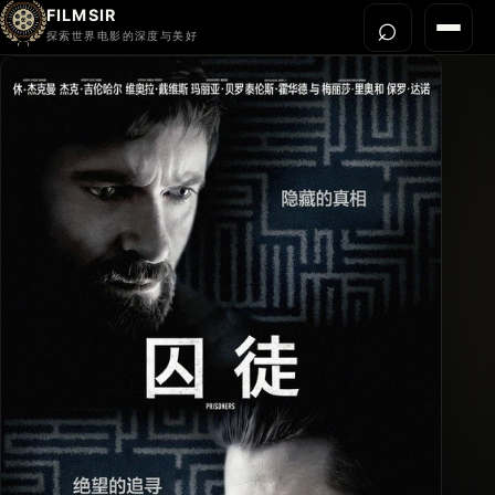
FILMSIR
⌕
打开搜
菜单
探索世界电影的深度与美好
首页
今晚看什么
世界电影节
导演宇宙
影片库
影评与解读
关于我们