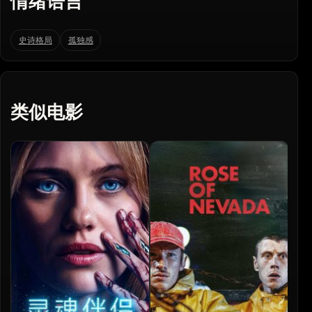
情绪语言
史诗格局
孤独感
类似电影
恶
Th
20
杰