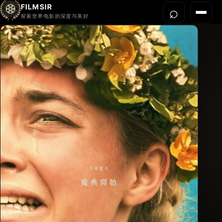
FILMSIR
⌕
打开搜
菜单
探索世界电影的深度与美好
首页
今晚看什么
世界电影节
导演宇宙
影片库
影评与解读
关于我们