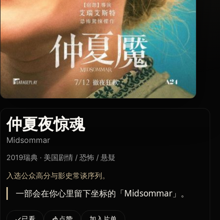
仲夏夜惊魂
Midsommar
2019
瑞典 · 美国
剧情 / 恐怖 / 悬疑
入选公众高分与影史常谈序列。
一部会在你心里留下坐标的「Midsommar」。
已看
点赞
加入片单