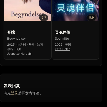
6.7
5.9
开端
灵魂伴侣
内
Begyndelser
Soulm8te
Ro
2025 · 比利时 · 丹麦 · 法国 ·
2026 · 美国
20
冰岛 · 瑞典
Kate Dolan
Ma
Jeanette Nordahl
发表回复
请先
登录
后再发表评论。