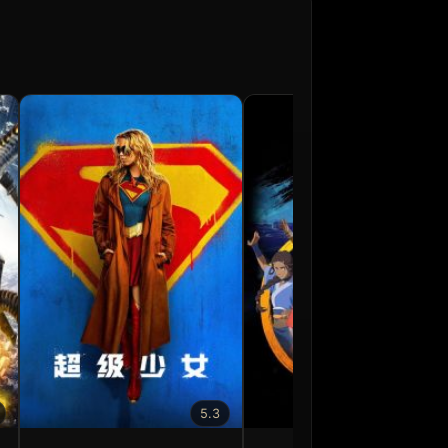
5.3
9.4