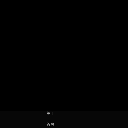
蜘蛛侠：崭新之日
星光继承者：暗黑仙境
Spider-Man: Brand New Day
Descendants: Wicked
Wonderland
2026 · 美国
德斯汀·丹尼尔·克雷顿
2026 · 美国
Kimmy Gatewood
关于
首页