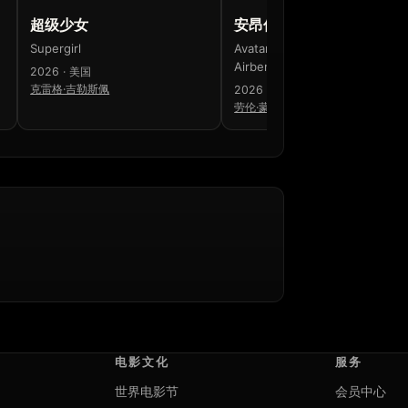
超级少女
安昂传奇：最后的气宗
Supergirl
Avatar Aang: The Last
Airbender
2026 · 美国
克雷格·吉勒斯佩
2026 · 美国 · 韩国 · 澳大利亚
劳伦·蒙哥马利
电影文化
服务
世界电影节
会员中心