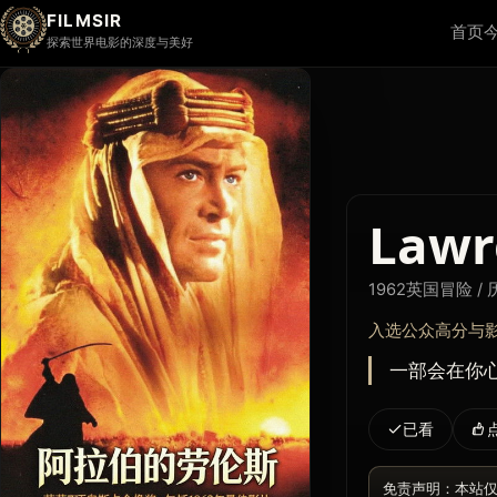
FILMSIR
首页
探索世界电影的深度与美好
Lawr
1962
英国
冒险 / 
入选公众高分与
一部会在你心里
已看
免责声明：本站