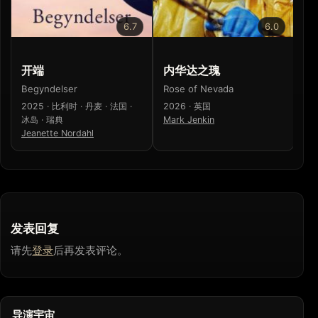
6.7
6.0
开端
内华达之瑰
寒
Begyndelser
Rose of Nevada
寒
2025 · 比利时 · 丹麦 · 法国 ·
2026 · 英国
20
冰岛 · 瑞典
Mark Jenkin
梁
Jeanette Nordahl
发表回复
请先
登录
后再发表评论。
导演宇宙