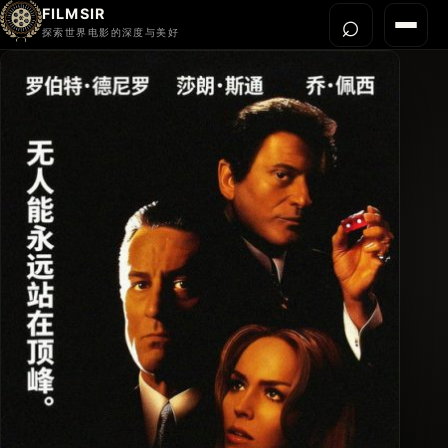
FILMSIR
⌕
打开搜
菜单
探索世界电影的深度与美好
首页
今晚看什么
世界电影节
导演宇宙
影片库
影评与解读
关于我们