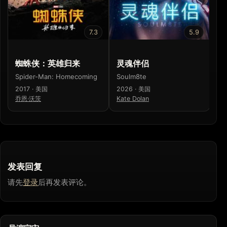
7.3
5.9
蜘蛛侠：英雄归来
灵魂伴侣
蜘
Spider-Man: Homecoming
Soulm8te
Sp
2017 · 美国
2026 · 美国
20
乔恩·沃茨
Kate Dolan
山
发表回复
请先
登录
后再发表评论。