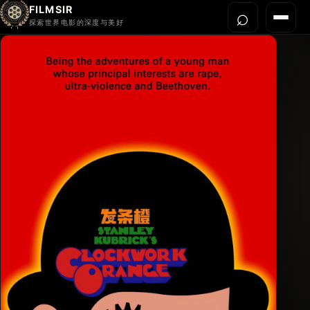
FILMSIR
⌕
打开搜
菜单
探索世界电影的深度与美好
首页
今晚看什么
世界电影节
导演宇宙
影片库
影评与解读
关于我们