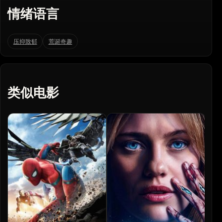
情绪语言
压抑致郁
荒诞奇趣
类似电影