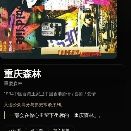
重庆森林
重慶森林
1994
中国香港
王家卫
中国香港
剧情 / 喜剧 / 爱情
入选公众高分与影史常谈序列。
一部会在你心里留下坐标的「重庆森林」。
已看
点赞
加入片单