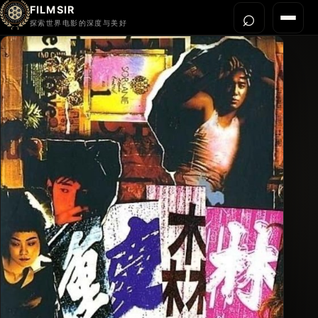
FILMSIR
⌕
打开搜
菜单
探索世界电影的深度与美好
首页
今晚看什么
世界电影节
导演宇宙
影片库
影评与解读
关于我们