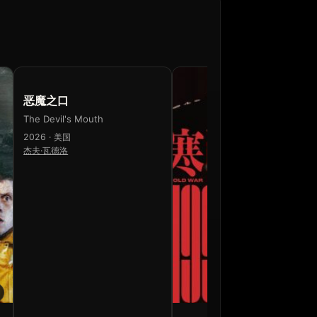
6.8
恶魔之口
The Devil's Mouth
2026 · 美国
杰夫·瓦德洛
7.1