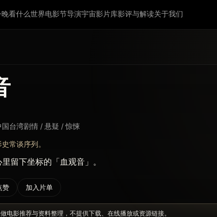
今晚看什么
世界电影节
导演宇宙
影片库
影评与解读
关于我们
音
 中国台湾
剧情 / 悬疑 / 惊悚
影史常谈序列。
心里留下坐标的「血观音」。
点赞
加入片单
仅做电影推荐与资料整理，不提供下载、在线播放或资源链接。