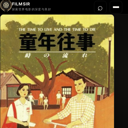
FILMSIR
⌕
打开搜
菜单
探索世界电影的深度与美好
首页
今晚看什么
世界电影节
导演宇宙
影片库
影评与解读
关于我们