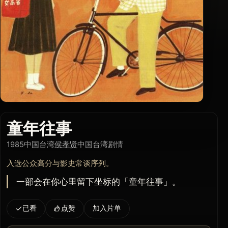
童年往事
1985
中国台湾
侯孝贤
中国台湾
剧情
入选公众高分与影史常谈序列。
一部会在你心里留下坐标的「童年往事」。
已看
点赞
加入片单