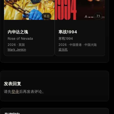
6.0
7.1
内华达之瑰
寒战1994
少
Rose of Nevada
寒戰1994
少
2026 · 英国
2026 · 中国香港 · 中国大陆
20
Mark Jenkin
梁乐民
濑
发表回复
请先
登录
后再发表评论。