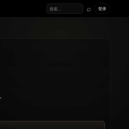
⌕
登录
搜索全站
。