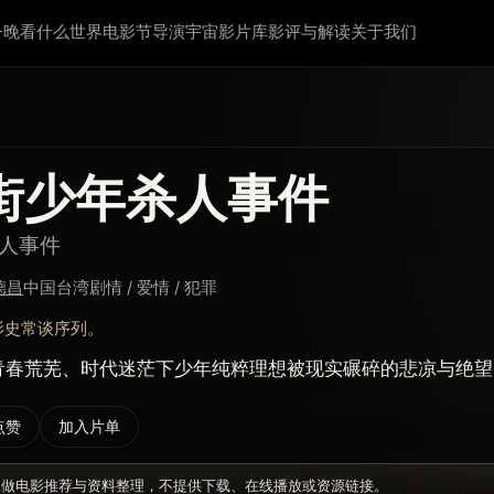
今晚看什么
世界电影节
导演宇宙
影片库
影评与解读
关于我们
街少年杀人事件
人事件
德昌
中国台湾
剧情 / 爱情 / 犯罪
影史常谈序列。
青春荒芜、时代迷茫下少年纯粹理想被现实碾碎的悲凉与绝望
点赞
加入片单
仅做电影推荐与资料整理，不提供下载、在线播放或资源链接。