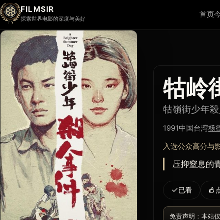
FILMSIR
首页
探索世界电影的深度与美好
牯岭
牯嶺街少年殺
1991
中国台湾
杨
入选公众高分与
压抑窒息的
已看
免责声明：本站