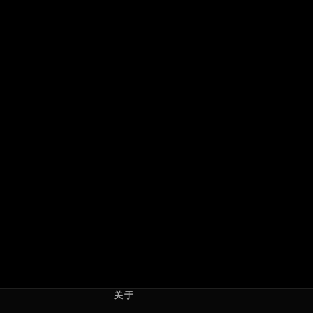
末路讨债人
少年与犬
คนเดือดทวงแค้น
少年と犬
2026 · 泰国
2025 · 日本
สุรพงษ์ เพลินแสง
濑濑敬久
关于