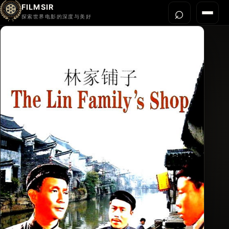
FILMSIR
⌕
打开搜
菜单
探索世界电影的深度与美好
首页
今晚看什么
世界电影节
导演宇宙
影片库
影评与解读
关于我们