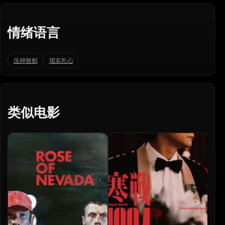
情绪语言
压抑致郁
现实扎心
类似电影