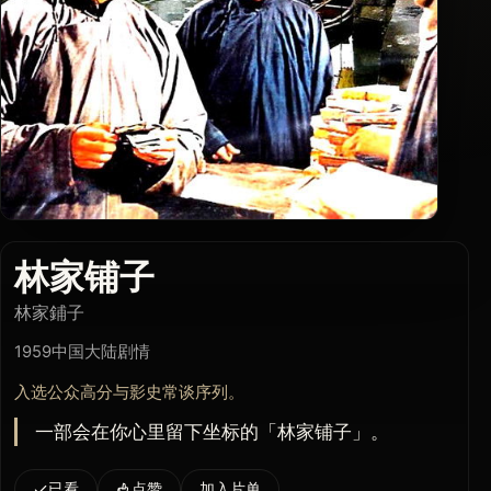
林家铺子
林家鋪子
1959
中国大陆
剧情
入选公众高分与影史常谈序列。
一部会在你心里留下坐标的「林家铺子」。
已看
点赞
加入片单