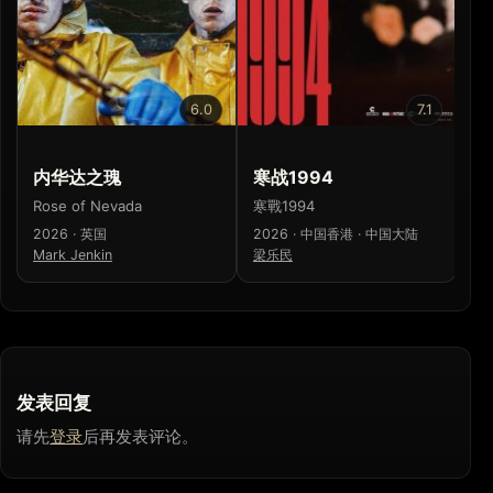
6.0
7.1
内华达之瑰
寒战1994
少
Rose of Nevada
寒戰1994
少
2026 · 英国
2026 · 中国香港 · 中国大陆
20
Mark Jenkin
梁乐民
濑
发表回复
请先
登录
后再发表评论。