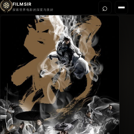
FILMSIR
⌕
打开搜
菜单
探索世界电影的深度与美好
首页
今晚看什么
世界电影节
导演宇宙
影片库
影评与解读
关于我们