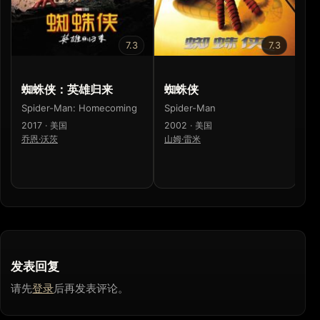
7.3
7.3
蜘蛛侠：英雄归来
蜘蛛侠
Sp
H
Spider-Man: Homecoming
Spider-Man
20
2017 · 美国
2002 · 美国
乔
乔恩·沃茨
山姆·雷米
发表回复
请先
登录
后再发表评论。