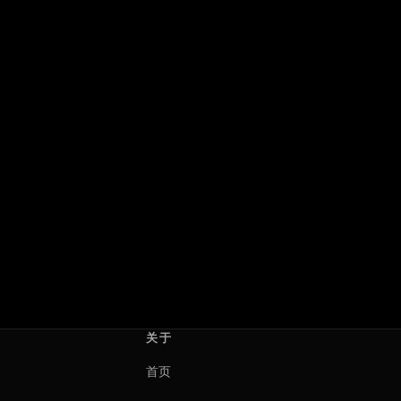
互爱女孩
心跳为你停：直到永远
Girls Like Girls
Heartstopper Forever
2026 · 美国 · 加拿大
2026 · 英国
海莉·清子
沃什·威斯特摩兰
关于
首页