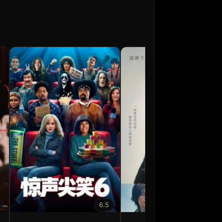
6.5
6.5