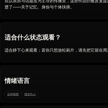
在以票房与话题度为主导的传播里，这部作品仍被反复提
楚了——关于记忆、身份与个体抉择。
适合什么状态观看？
适合静下心来观看；若你只想放松刷片，请先把它留在周
情绪语言
压抑致郁
现实扎心