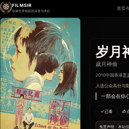
FILMSIR
首页
探索世界电影的深度与美好
岁月
歲月神偷
2010
中国香港
罗
入选公众高分与
一部会在你
已看
免责声明：本站