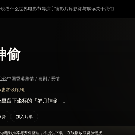
今晚看什么
世界电影节
导演宇宙
影片库
影评与解读
关于我们
神偷
启锐
中国香港
剧情 / 喜剧 / 爱情
影史常谈序列。
心里留下坐标的「岁月神偷」。
点赞
加入片单
仅做电影推荐与资料整理，不提供下载、在线播放或资源链接。