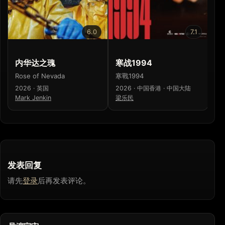
6.0
7.1
内华达之瑰
寒战1994
少
Rose of Nevada
寒戰1994
少
2026 · 英国
2026 · 中国香港 · 中国大陆
20
Mark Jenkin
梁乐民
濑
发表回复
请先
登录
后再发表评论。