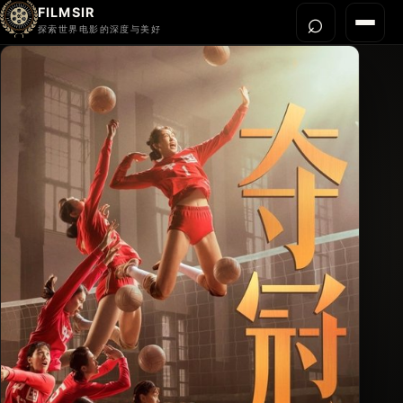
FILMSIR
⌕
打开搜
菜单
探索世界电影的深度与美好
首页
今晚看什么
世界电影节
导演宇宙
影片库
影评与解读
关于我们