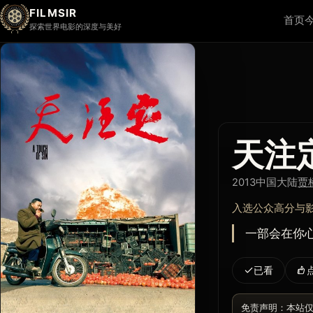
FILMSIR
首页
探索世界电影的深度与美好
天注
2013
中国大陆
贾
入选公众高分与
一部会在你
已看
免责声明：本站