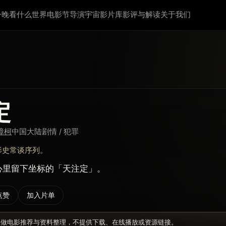
今晚看什么
世界电影节
导演宇宙
影片库
影评与解读
关于我们
定
樟柯
中国大陆
剧情 / 犯罪
影史常谈序列。
心里留下坐标的「天注定」。
点赞
加入片单
仅做电影推荐与资料整理，不提供下载、在线播放或资源链接。