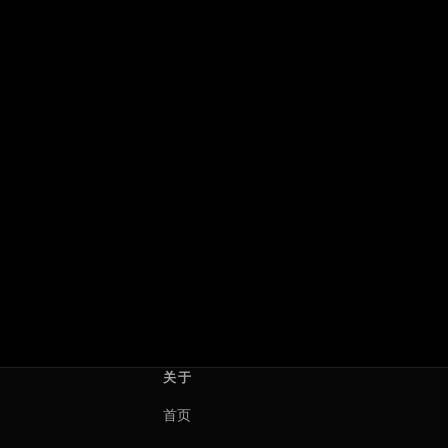
少年与犬
互爱女孩
少年と犬
Girls Like Girls
2025 · 日本
2026 · 美国 · 加拿大
濑濑敬久
海莉·清子
关于
首页