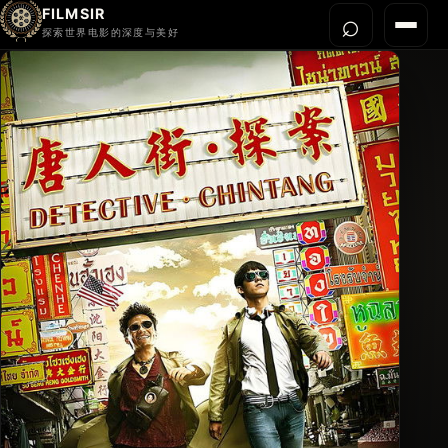
FILMSIR
⌕
打开搜
菜单
探索世界电影的深度与美好
首页
今晚看什么
世界电影节
导演宇宙
影片库
影评与解读
关于我们