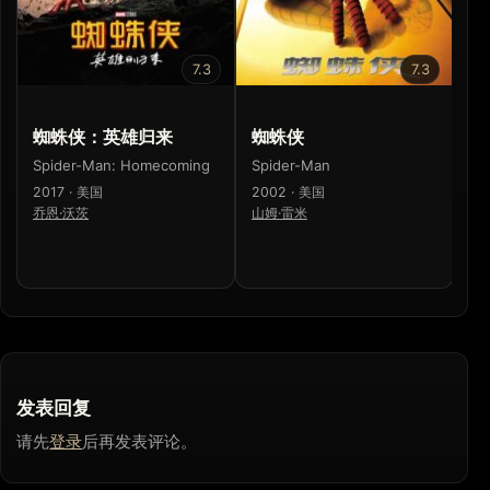
7.3
7.3
蜘蛛侠：英雄归来
蜘蛛侠
内
Spider-Man: Homecoming
Spider-Man
Ro
2017 · 美国
2002 · 美国
20
乔恩·沃茨
山姆·雷米
Ma
发表回复
请先
登录
后再发表评论。