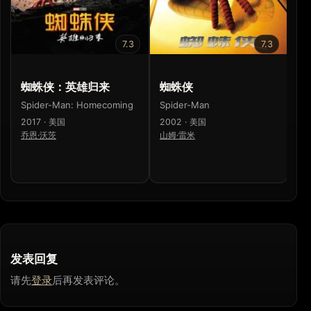
7.3
7.3
蜘蛛侠：英雄归来
蜘蛛侠
内
Spider-Man: Homecoming
Spider-Man
Ro
2017 · 美国
2002 · 美国
20
乔恩·沃茨
山姆·雷米
Ma
发表回复
请先
登录
后再发表评论。