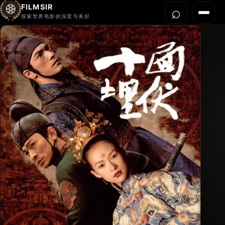
FILMSIR
⌕
打开搜
菜单
探索世界电影的深度与美好
首页
今晚看什么
世界电影节
导演宇宙
影片库
影评与解读
关于我们