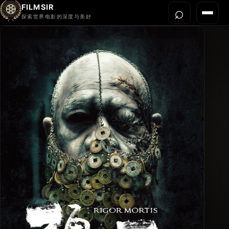
FILMSIR
⌕
打开搜
菜单
探索世界电影的深度与美好
首页
今晚看什么
世界电影节
导演宇宙
影片库
影评与解读
关于我们