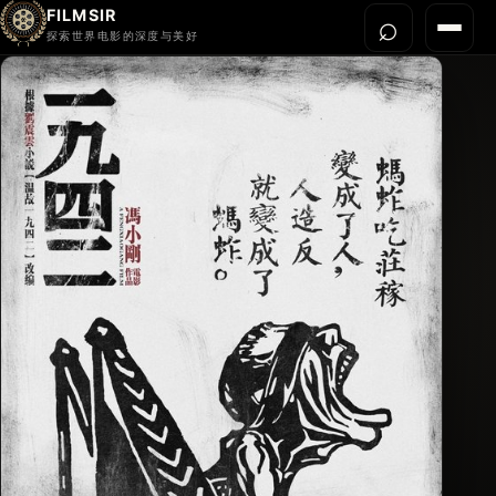
FILMSIR
⌕
打开搜
菜单
探索世界电影的深度与美好
首页
今晚看什么
世界电影节
导演宇宙
影片库
影评与解读
关于我们