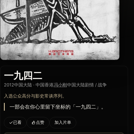
一九四二
2012
中国大陆 · 中国香港
冯小刚
中国大陆
剧情 / 战争
入选公众高分与影史常谈序列。
一部会在你心里留下坐标的「一九四二」。
已看
点赞
加入片单