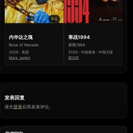
6.0
7.1
内华达之瑰
寒战1994
少
Rose of Nevada
寒戰1994
少
2026 · 英国
2026 · 中国香港 · 中国大陆
20
Mark Jenkin
梁乐民
濑
发表回复
请先
登录
后再发表评论。