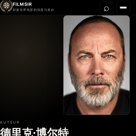
FILMSIR
⌕
打开搜
菜单
探索世界电影的深度与美好
首页
今晚看什么
世界电影节
导演宇宙
影片库
影评与解读
关于我们
AUTEUR
德里克·博尔特