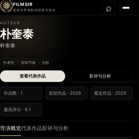
FILMSIR
⌕
打开搜
菜单
探索世界电影的深度与美好
AUTEUR
首页
朴奎泰
今晚看什么
朴奎泰
世界电影节
导演宇宙
作者性
剪辑节奏
光影
影片库
查看代表作品
影评与分析
影评与解读
关于我们
作品数 · 1
首部作品 · 2026
最近作品 · 2026
最高评分 · 6.1
导演概览
代表作品
影评与分析