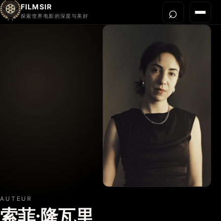
FILMSIR
⌕
打开搜
菜单
探索世界电影的深度与美好
首页
今晚看什么
世界电影节
导演宇宙
影片库
影评与解读
关于我们
AUTEUR
索菲·隆瓦里