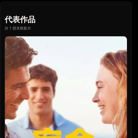
代表作品
共 1 部关联影片