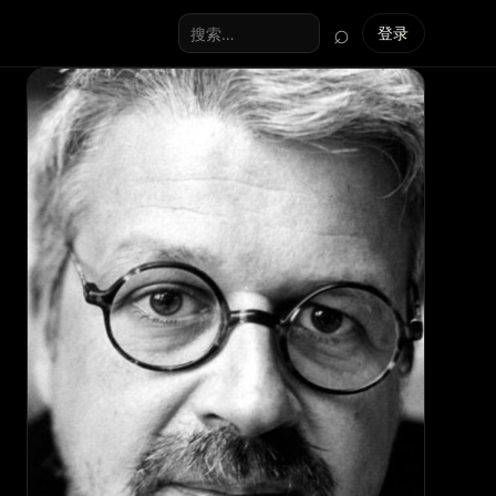
⌕
登录
搜索全站