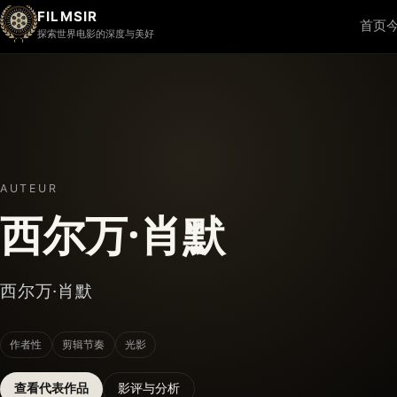
FILMSIR
首页
探索世界电影的深度与美好
AUTEUR
西尔万·肖默
西尔万·肖默
作者性
剪辑节奏
光影
查看代表作品
影评与分析