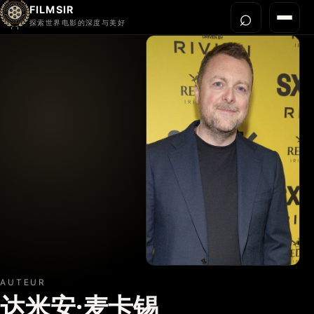
FILMSIR
⌕
打开搜
菜单
探索世界电影的深度与美好
首页
今晚看什么
世界电影节
导演宇宙
影片库
影评与解读
关于我们
AUTEUR
达米安·麦卡锡