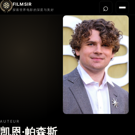
FILMSIR
⌕
打开搜
菜单
探索世界电影的深度与美好
首页
今晚看什么
世界电影节
导演宇宙
影片库
影评与解读
关于我们
AUTEUR
凯恩·帕森斯