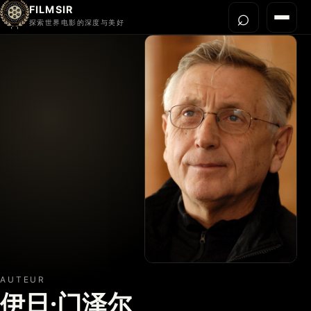
FILMSIR
⌕
打开搜
菜单
探索世界电影的深度与美好
首页
今晚看什么
世界电影节
导演宇宙
影片库
影评与解读
关于我们
AUTEUR
伊日·门泽尔