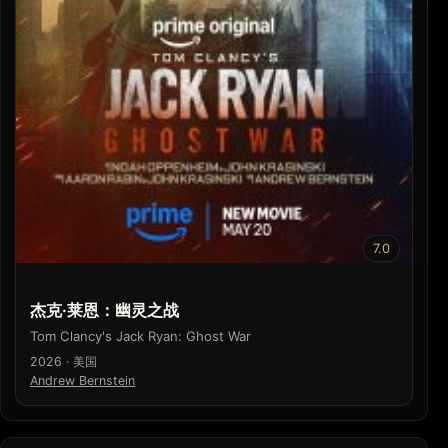
7.0
杰克·莱恩：幽灵之战
Tom Clancy's Jack Ryan: Ghost War
2026 · 美国
Andrew Bernstein