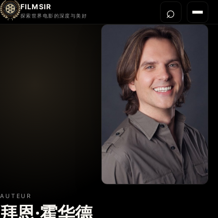
FILMSIR
⌕
打开搜
菜单
探索世界电影的深度与美好
首页
今晚看什么
世界电影节
导演宇宙
影片库
影评与解读
关于我们
AUTEUR
拜恩·霍华德