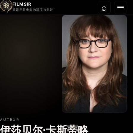
FILMSIR
⌕
打开搜
菜单
探索世界电影的深度与美好
首页
今晚看什么
世界电影节
导演宇宙
影片库
影评与解读
关于我们
AUTEUR
伊莎贝尔·卡斯蒂略