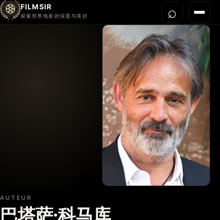
FILMSIR
⌕
打开搜
菜单
探索世界电影的深度与美好
首页
今晚看什么
世界电影节
导演宇宙
影片库
影评与解读
关于我们
AUTEUR
巴塔萨·科马库