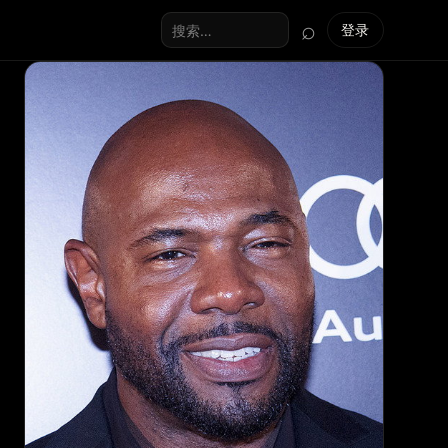
⌕
登录
搜索全站